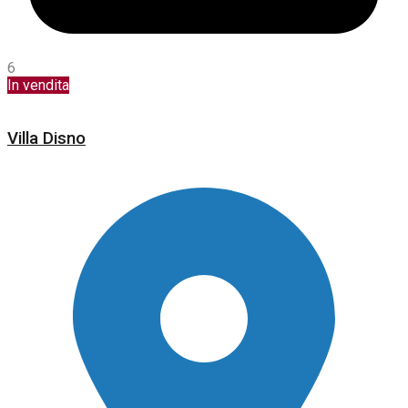
6
In vendita
Villa Disno