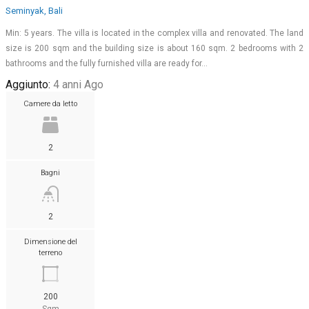
Seminyak, Bali
Min: 5 years. The villa is located in the complex villa and renovated. The land
size is 200 sqm and the building size is about 160 sqm. 2 bedrooms with 2
bathrooms and the fully furnished villa are ready for…
Aggiunto:
4 anni Ago
Camere da letto
2
Bagni
2
Dimensione del
terreno
200