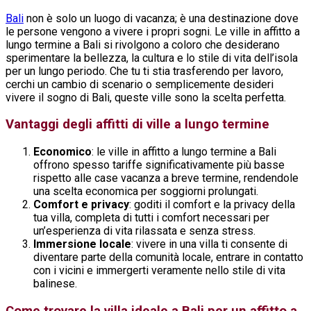
Bali
non è solo un luogo di vacanza; è una destinazione dove
le persone vengono a vivere i propri sogni. Le ville in affitto a
lungo termine a Bali si rivolgono a coloro che desiderano
sperimentare la bellezza, la cultura e lo stile di vita dell’isola
per un lungo periodo. Che tu ti stia trasferendo per lavoro,
cerchi un cambio di scenario o semplicemente desideri
vivere il sogno di Bali, queste ville sono la scelta perfetta.
Vantaggi degli affitti di ville a lungo termine
Economico
: le ville in affitto a lungo termine a Bali
offrono spesso tariffe significativamente più basse
rispetto alle case vacanza a breve termine, rendendole
una scelta economica per soggiorni prolungati.
Comfort e privacy
: goditi il comfort e la privacy della
tua villa, completa di tutti i comfort necessari per
un’esperienza di vita rilassata e senza stress.
Immersione locale
: vivere in una villa ti consente di
diventare parte della comunità locale, entrare in contatto
con i vicini e immergerti veramente nello stile di vita
balinese.
Come trovare la villa ideale a Bali per un affitto a