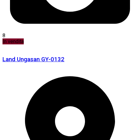
8
In vendita
Land Ungasan GY-0132