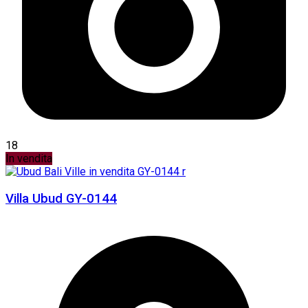
18
In vendita
Villa Ubud GY-0144