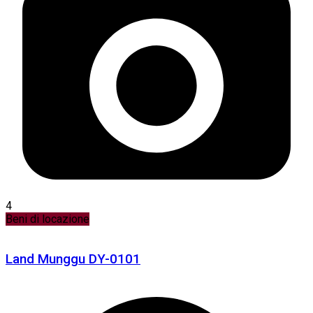
4
Beni di locazione
Land Munggu DY-0101