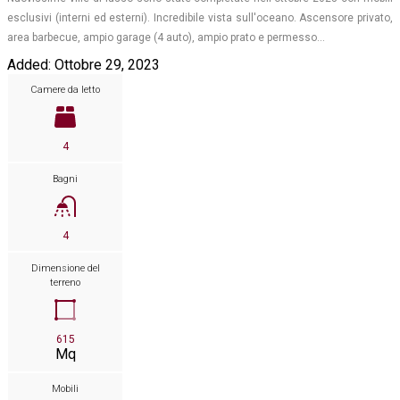
esclusivi (interni ed esterni). Incredibile vista sull'oceano. Ascensore privato,
area barbecue, ampio garage (4 auto), ampio prato e permesso…
Added:
Ottobre 29, 2023
Camere da letto
4
Bagni
4
Dimensione del
terreno
615
Mq
Mobili