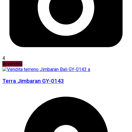
4
In vendita
Terra Jimbaran GY-0143