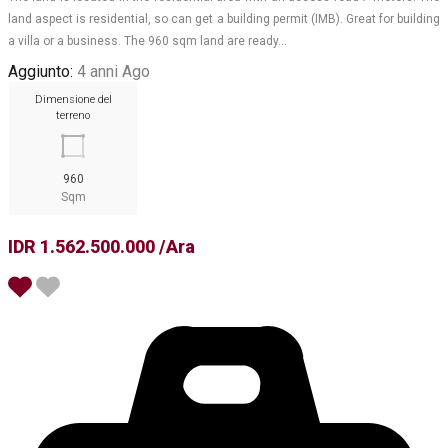
land aspect is residential, so can get a building permit (IMB). Great for building
a villa or a business. The 960 sqm land are ready…
Aggiunto:
4 anni Ago
Dimensione del
terreno
960
Sqm
IDR 1.562.500.000 /Ara