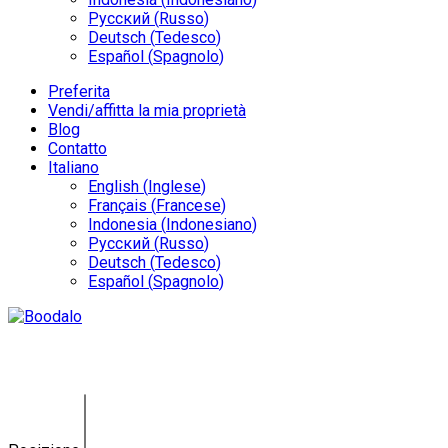
Русский
(
Russo
)
Deutsch
(
Tedesco
)
Español
(
Spagnolo
)
Preferita
Vendi/affitta la mia proprietà
Blog
Contatto
Italiano
English
(
Inglese
)
Français
(
Francese
)
Indonesia
(
Indonesiano
)
Русский
(
Russo
)
Deutsch
(
Tedesco
)
Español
(
Spagnolo
)
Villa Jimbaran GY-0141