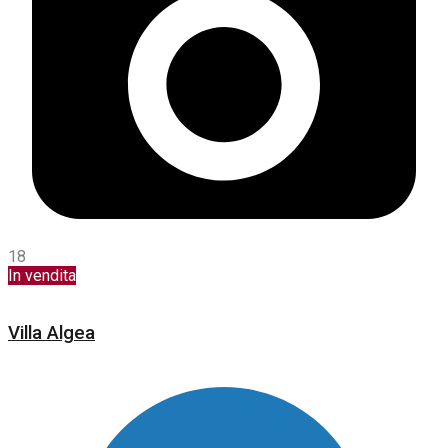
18
In vendita
Villa Algea