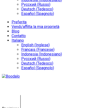
Русский
(
Russo
)
Deutsch
(
Tedesco
)
Español
(
Spagnolo
)
Preferita
Vendi/affitta la mia proprietà
Blog
Contatto
Italiano
English
(
Inglese
)
Français
(
Francese
)
Indonesia
(
Indonesiano
)
Русский
(
Russo
)
Deutsch
(
Tedesco
)
Español
(
Spagnolo
)
Terreno Jimbaran IY-A-535