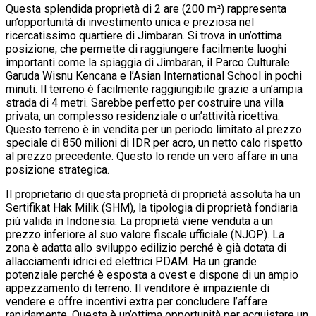
Questa splendida proprietà di 2 are (200 m²) rappresenta
un’opportunità di investimento unica e preziosa nel
ricercatissimo quartiere di Jimbaran. Si trova in un’ottima
posizione, che permette di raggiungere facilmente luoghi
importanti come la spiaggia di Jimbaran, il Parco Culturale
Garuda Wisnu Kencana e l’Asian International School in pochi
minuti. Il terreno è facilmente raggiungibile grazie a un’ampia
strada di 4 metri. Sarebbe perfetto per costruire una villa
privata, un complesso residenziale o un’attività ricettiva.
Questo terreno è in vendita per un periodo limitato al prezzo
speciale di 850 milioni di IDR per acro, un netto calo rispetto
al prezzo precedente. Questo lo rende un vero affare in una
posizione strategica.
Il proprietario di questa proprietà di proprietà assoluta ha un
Sertifikat Hak Milik (SHM), la tipologia di proprietà fondiaria
più valida in Indonesia. La proprietà viene venduta a un
prezzo inferiore al suo valore fiscale ufficiale (NJOP). La
zona è adatta allo sviluppo edilizio perché è già dotata di
allacciamenti idrici ed elettrici PDAM. Ha un grande
potenziale perché è esposta a ovest e dispone di un ampio
appezzamento di terreno. Il venditore è impaziente di
vendere e offre incentivi extra per concludere l’affare
rapidamente. Questa è un’ottima opportunità per acquistare un