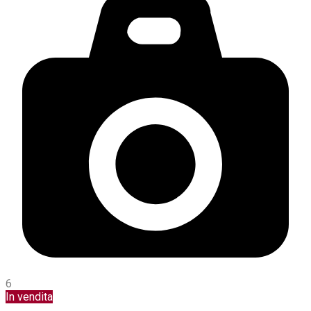
6
In vendita