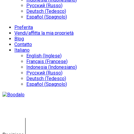
Русский
(
Russo
)
Deutsch
(
Tedesco
)
Español
(
Spagnolo
)
Preferita
Vendi/affitta la mia proprietà
Blog
Contatto
Italiano
English
(
Inglese
)
Français
(
Francese
)
Indonesia
(
Indonesiano
)
Русский
(
Russo
)
Deutsch
(
Tedesco
)
Español
(
Spagnolo
)
Land Umalas GY-0109