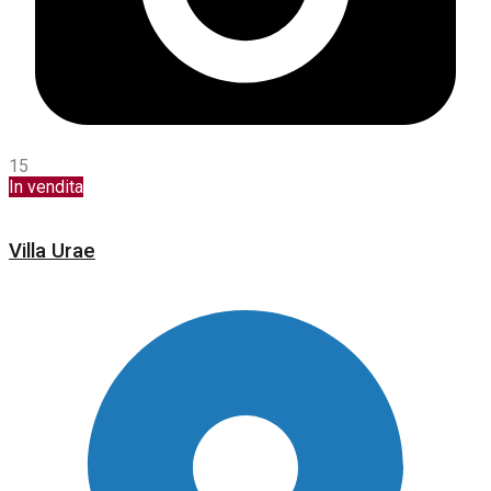
15
In vendita
Villa Urae