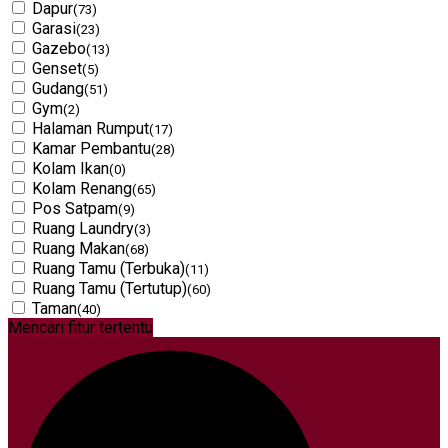
Dapur
(73)
Garasi
(23)
Gazebo
(13)
Genset
(5)
Gudang
(51)
Gym
(2)
Halaman Rumput
(17)
Kamar Pembantu
(28)
Kolam Ikan
(0)
Kolam Renang
(65)
Pos Satpam
(9)
Ruang Laundry
(3)
Ruang Makan
(68)
Ruang Tamu (Terbuka)
(11)
Ruang Tamu (Tertutup)
(60)
Taman
(40)
Mencari fitur tertentu