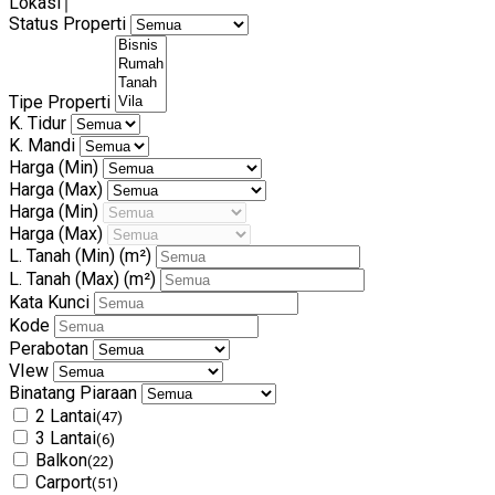
Lokasi
Status Properti
Tipe Properti
K. Tidur
K. Mandi
Harga (Min)
Harga (Max)
Harga (Min)
Harga (Max)
L. Tanah (Min)
(m²)
L. Tanah (Max)
(m²)
Kata Kunci
Kode
Perabotan
VIew
Binatang Piaraan
2 Lantai
(47)
3 Lantai
(6)
Balkon
(22)
Carport
(51)