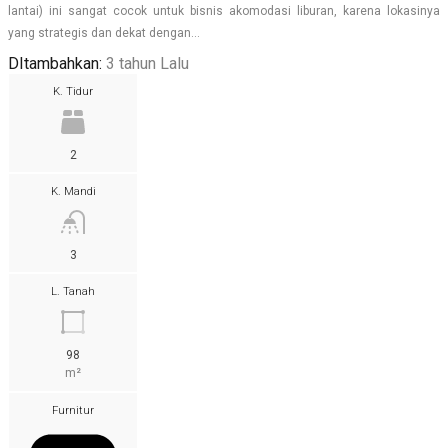
lantai) ini sangat cocok untuk bisnis akomodasi liburan, karena lokasinya
yang strategis dan dekat dengan…
DItambahkan:
3 tahun Lalu
K. Tidur
2
K. Mandi
3
L. Tanah
98
m²
Furnitur