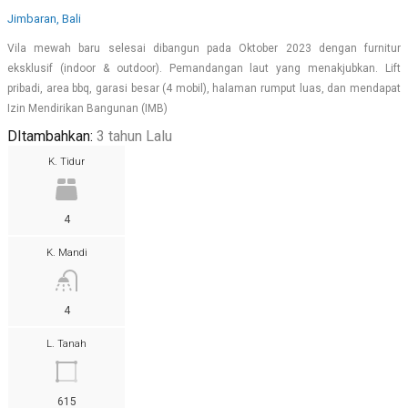
Jimbaran, Bali
Vila mewah baru selesai dibangun pada Oktober 2023 dengan furnitur
eksklusif (indoor & outdoor). Pemandangan laut yang menakjubkan. Lift
pribadi, area bbq, garasi besar (4 mobil), halaman rumput luas, dan mendapat
Izin Mendirikan Bangunan (IMB)
DItambahkan:
3 tahun Lalu
K. Tidur
4
K. Mandi
4
L. Tanah
615