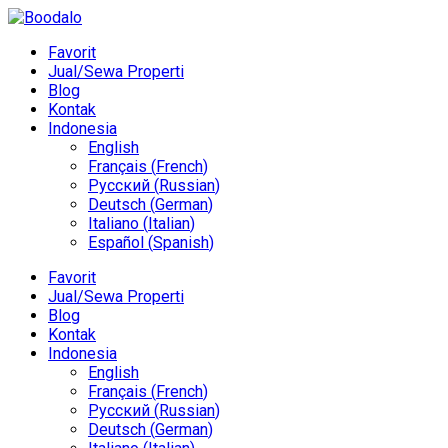
Favorit
Jual/Sewa Properti
Blog
Kontak
Indonesia
English
Français
(
French
)
Русский
(
Russian
)
Deutsch
(
German
)
Italiano
(
Italian
)
Español
(
Spanish
)
Favorit
Jual/Sewa Properti
Blog
Kontak
Indonesia
English
Français
(
French
)
Русский
(
Russian
)
Deutsch
(
German
)