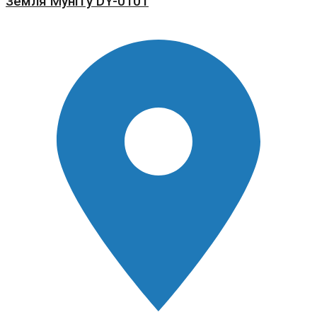
Земля Мунггу DY-0101