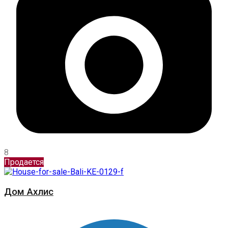
8
Продается
Дом Ахлис