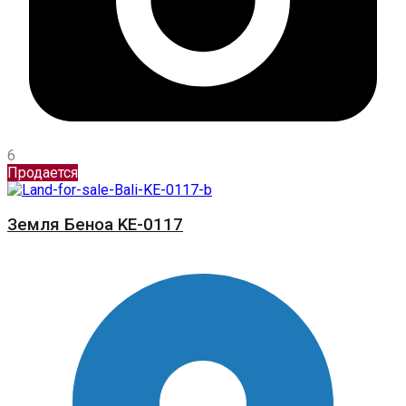
6
Продается
Земля Беноа KE-0117