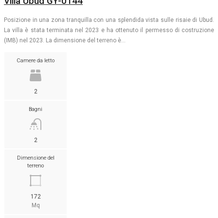
Villa Ubud GY-0144
Posizione in una zona tranquilla con una splendida vista sulle risaie di Ubud.
La villa è stata terminata nel 2023 e ha ottenuto il permesso di costruzione
(IMB) nel 2023. La dimensione del terreno è…
Camere da letto
2
Bagni
2
Dimensione del
terreno
172
Mq