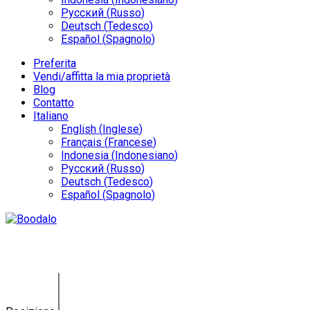
Русский
(
Russo
)
Deutsch
(
Tedesco
)
Español
(
Spagnolo
)
Preferita
Vendi/affitta la mia proprietà
Blog
Contatto
Italiano
English
(
Inglese
)
Français
(
Francese
)
Indonesia
(
Indonesiano
)
Русский
(
Russo
)
Deutsch
(
Tedesco
)
Español
(
Spagnolo
)
Land Nyanyi KE-0146