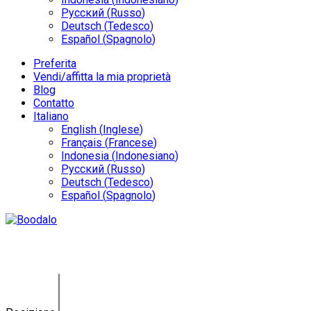
Русский
(
Russo
)
Deutsch
(
Tedesco
)
Español
(
Spagnolo
)
Preferita
Vendi/affitta la mia proprietà
Blog
Contatto
Italiano
English
(
Inglese
)
Français
(
Francese
)
Indonesia
(
Indonesiano
)
Русский
(
Russo
)
Deutsch
(
Tedesco
)
Español
(
Spagnolo
)
Land Canggu CK-0123