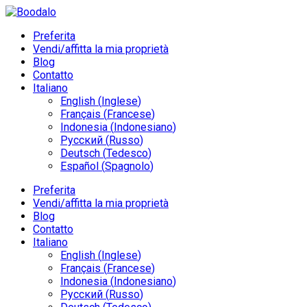
Preferita
Vendi/affitta la mia proprietà
Blog
Contatto
Italiano
English
(
Inglese
)
Français
(
Francese
)
Indonesia
(
Indonesiano
)
Русский
(
Russo
)
Deutsch
(
Tedesco
)
Español
(
Spagnolo
)
Preferita
Vendi/affitta la mia proprietà
Blog
Contatto
Italiano
English
(
Inglese
)
Français
(
Francese
)
Indonesia
(
Indonesiano
)
Русский
(
Russo
)