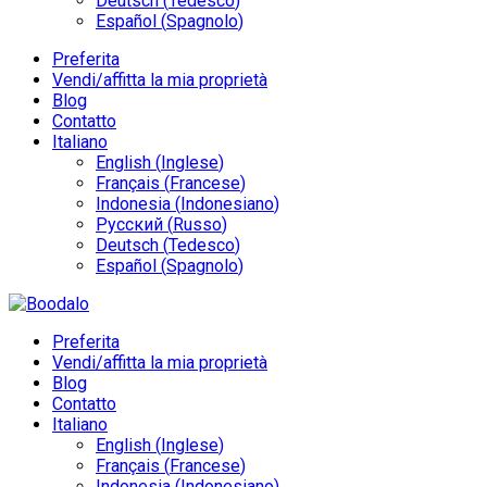
Deutsch
(
Tedesco
)
Español
(
Spagnolo
)
Preferita
Vendi/affitta la mia proprietà
Blog
Contatto
Italiano
English
(
Inglese
)
Français
(
Francese
)
Indonesia
(
Indonesiano
)
Русский
(
Russo
)
Deutsch
(
Tedesco
)
Español
(
Spagnolo
)
Preferita
Vendi/affitta la mia proprietà
Blog
Contatto
Italiano
English
(
Inglese
)
Français
(
Francese
)
Indonesia
(
Indonesiano
)