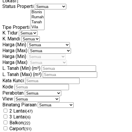
Lokasi
Status Properti
Tipe Properti
K. Tidur
K. Mandi
Harga (Min)
Harga (Max)
Harga (Min)
Harga (Max)
L. Tanah (Min)
(m²)
L. Tanah (Max)
(m²)
Kata Kunci
Kode
Perabotan
VIew
Binatang Piaraan
2 Lantai
(47)
3 Lantai
(6)
Balkon
(22)
Carport
(51)