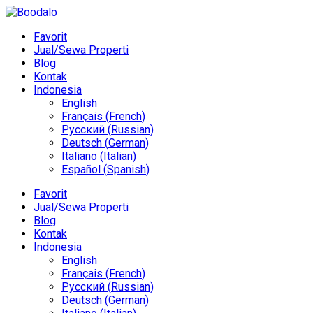
Favorit
Jual/Sewa Properti
Blog
Kontak
Indonesia
English
Français
(
French
)
Русский
(
Russian
)
Deutsch
(
German
)
Italiano
(
Italian
)
Español
(
Spanish
)
Favorit
Jual/Sewa Properti
Blog
Kontak
Indonesia
English
Français
(
French
)
Русский
(
Russian
)
Deutsch
(
German
)