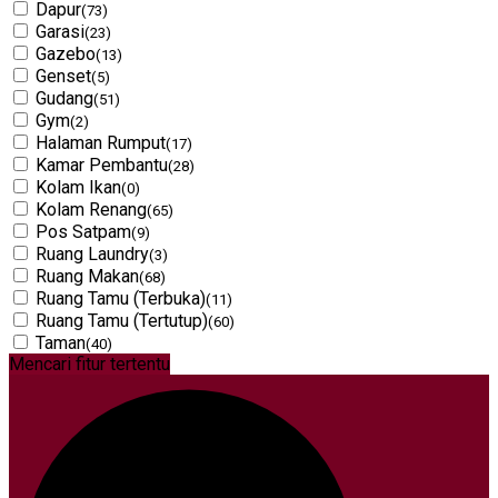
Dapur
(73)
Garasi
(23)
Gazebo
(13)
Genset
(5)
Gudang
(51)
Gym
(2)
Halaman Rumput
(17)
Kamar Pembantu
(28)
Kolam Ikan
(0)
Kolam Renang
(65)
Pos Satpam
(9)
Ruang Laundry
(3)
Ruang Makan
(68)
Ruang Tamu (Terbuka)
(11)
Ruang Tamu (Tertutup)
(60)
Taman
(40)
Mencari fitur tertentu