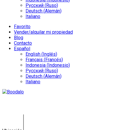
Русский
(
Ruso
)
Deutsch
(
Alemán
)
Italiano
Favorito
Vender/alquilar mi propiedad
Blog
Contacto
Español
English
(
Inglés
)
Français
(
Francés
)
Indonesia
(
Indonesio
)
Русский
(
Ruso
)
Deutsch
(
Alemán
)
Italiano
Villa Dionisos