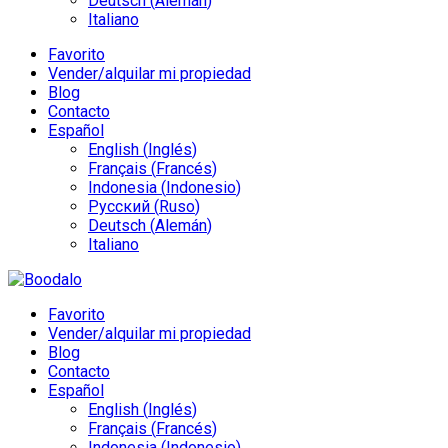
Deutsch
(
Alemán
)
Italiano
Favorito
Vender/alquilar mi propiedad
Blog
Contacto
Español
English
(
Inglés
)
Français
(
Francés
)
Indonesia
(
Indonesio
)
Русский
(
Ruso
)
Deutsch
(
Alemán
)
Italiano
Favorito
Vender/alquilar mi propiedad
Blog
Contacto
Español
English
(
Inglés
)
Français
(
Francés
)
Indonesia
(
Indonesio
)