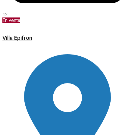
12
En venta
Villa Epifron