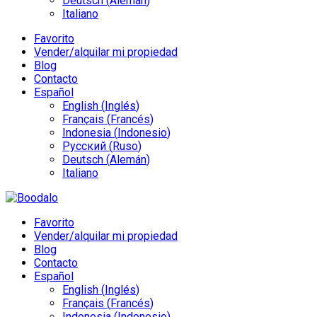
Deutsch
(
Alemán
)
Italiano
Favorito
Vender/alquilar mi propiedad
Blog
Contacto
Español
English
(
Inglés
)
Français
(
Francés
)
Indonesia
(
Indonesio
)
Русский
(
Ruso
)
Deutsch
(
Alemán
)
Italiano
Favorito
Vender/alquilar mi propiedad
Blog
Contacto
Español
English
(
Inglés
)
Français
(
Francés
)
Indonesia
(
Indonesio
)