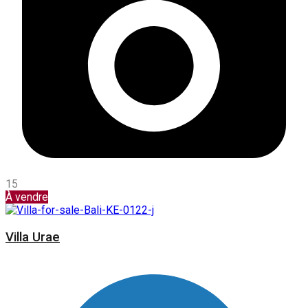
15
À vendre
Villa Urae