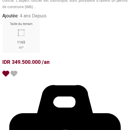
contrat. L'aspect foncier est touristique, donc possibilité d'obtenir un permis
de construire (IMB).…
Ajoutée:
4 ans Depuis
Taille du terrain
1165
m²
IDR 349.500.000 /an