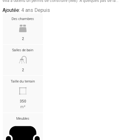
villa a obtenu un permis de construire (IMB). À quelques pas de la…
Ajoutée:
4 ans Depuis
Des chambres
2
Salles de bain
2
Taille du terrain
350
m²
Meubles