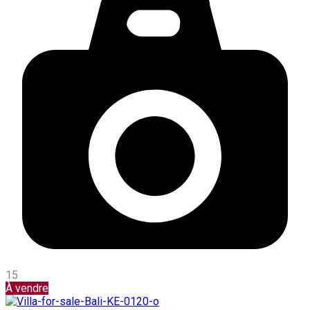
15
À vendre