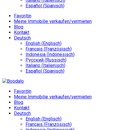
Italiano
(
Italienisch
)
Español
(
Spanisch
)
Favoritin
Meine Immobilie verkaufen/vermieten
Blog
Kontakt
Deutsch
English
(
Englisch
)
Français
(
Französisch
)
Indonesia
(
Indonesisch
)
Русский
(
Russisch
)
Italiano
(
Italienisch
)
Español
(
Spanisch
)
Favoritin
Meine Immobilie verkaufen/vermieten
Blog
Kontakt
Deutsch
English
(
Englisch
)
Français
(
Französisch
)
Indonesia
(
Indonesisch
)