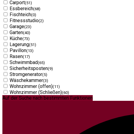
Carport
(51)
Essbereich
(68)
Fischteich
(0)
Fitnessstudio
(2)
Garage
(23)
Garten
(40)
Küche
(73)
Lagerung
(51)
Pavillon
(13)
Rasen
(17)
Schwimmbad
(65)
Sicherheitsposten
(9)
Stromgenerator
(5)
Wäschekammer
(3)
Wohnzimmer (offen)
(11)
Wohnzimmer (Schließen)
(60)
Auf der Suche nach bestimmten Funktionen