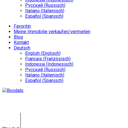
Русский
(
Russisch
)
Italiano
(
Italienisch
)
Español
(
Spanisch
)
Favoritin
Meine Immobilie verkaufen/vermieten
Blog
Kontakt
Deutsch
English
(
Englisch
)
Français
(
Französisch
)
Indonesia
(
Indonesisch
)
Русский
(
Russisch
)
Italiano
(
Italienisch
)
Español
(
Spanisch
)
Land Tabanan IMB-0102