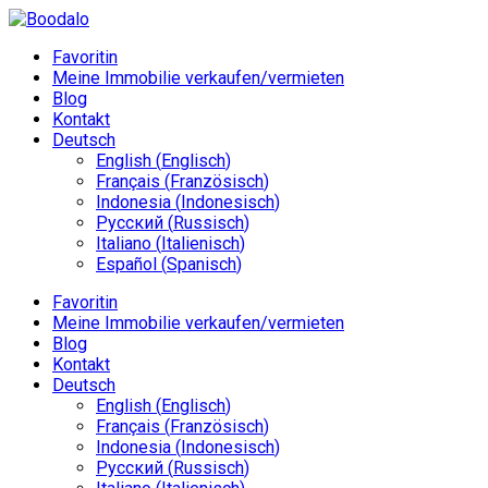
Favoritin
Meine Immobilie verkaufen/vermieten
Blog
Kontakt
Deutsch
English
(
Englisch
)
Français
(
Französisch
)
Indonesia
(
Indonesisch
)
Русский
(
Russisch
)
Italiano
(
Italienisch
)
Español
(
Spanisch
)
Favoritin
Meine Immobilie verkaufen/vermieten
Blog
Kontakt
Deutsch
English
(
Englisch
)
Français
(
Französisch
)
Indonesia
(
Indonesisch
)
Русский
(
Russisch
)