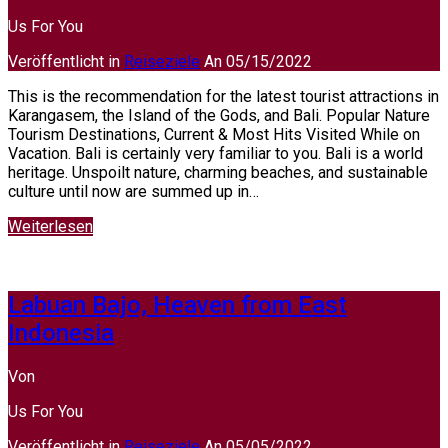
Us For You
Veröffentlicht in
Reiseziele
An
05/15/2022
This is the recommendation for the latest tourist attractions in
Karangasem, the Island of the Gods, and Bali. Popular Nature
Tourism Destinations, Current & Most Hits Visited While on
Vacation. Bali is certainly very familiar to you. Bali is a world
heritage. Unspoilt nature, charming beaches, and sustainable
culture until now are summed up in…
Weiterlesen
Labuan Bajo, Heaven from East
Indonesia
Von
Us For You
Veröffentlicht in
Reiseziele
An
05/05/2022