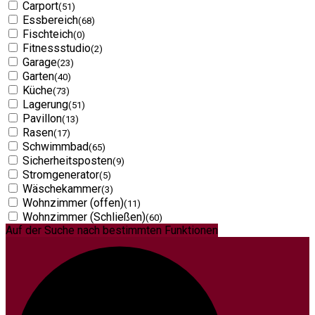
Carport
(51)
Essbereich
(68)
Fischteich
(0)
Fitnessstudio
(2)
Garage
(23)
Garten
(40)
Küche
(73)
Lagerung
(51)
Pavillon
(13)
Rasen
(17)
Schwimmbad
(65)
Sicherheitsposten
(9)
Stromgenerator
(5)
Wäschekammer
(3)
Wohnzimmer (offen)
(11)
Wohnzimmer (Schließen)
(60)
Auf der Suche nach bestimmten Funktionen