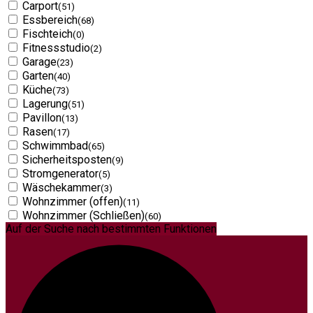
Carport
(51)
Essbereich
(68)
Fischteich
(0)
Fitnessstudio
(2)
Garage
(23)
Garten
(40)
Küche
(73)
Lagerung
(51)
Pavillon
(13)
Rasen
(17)
Schwimmbad
(65)
Sicherheitsposten
(9)
Stromgenerator
(5)
Wäschekammer
(3)
Wohnzimmer (offen)
(11)
Wohnzimmer (Schließen)
(60)
Auf der Suche nach bestimmten Funktionen