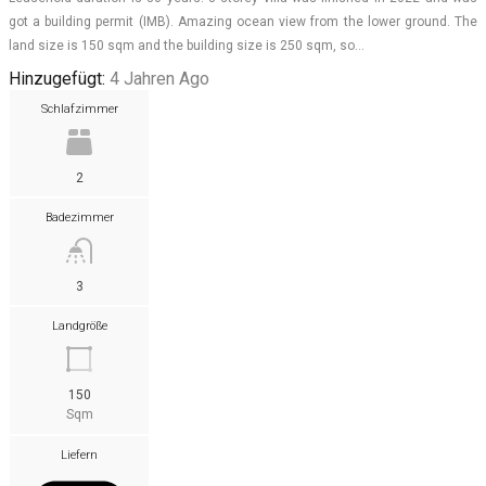
got a building permit (IMB). Amazing ocean view from the lower ground. The
land size is 150 sqm and the building size is 250 sqm, so…
Hinzugefügt:
4 Jahren Ago
Schlafzimmer
2
Badezimmer
3
Landgröße
150
Sqm
Liefern