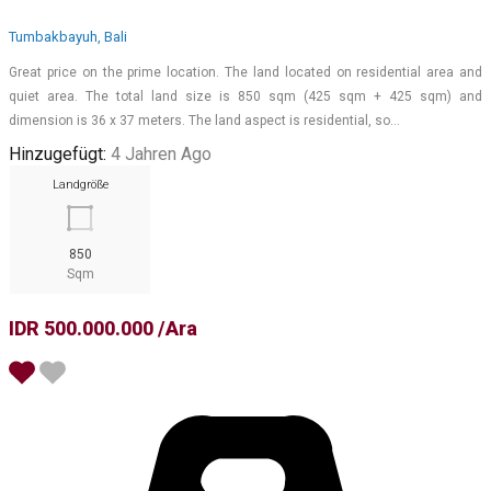
Tumbakbayuh, Bali
Great price on the prime location. The land located on residential area and
quiet area. The total land size is 850 sqm (425 sqm + 425 sqm) and
dimension is 36 x 37 meters. The land aspect is residential, so…
Hinzugefügt:
4 Jahren Ago
Landgröße
850
Sqm
IDR 500.000.000 /Ara