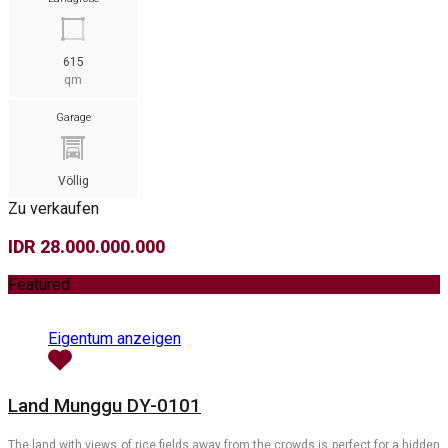
615
qm
Garage
Völlig
Zu verkaufen
IDR 28.000.000.000
Featured
Eigentum anzeigen
Land Munggu DY-0101
The land with views of rice fields away from the crowds is perfect for a hidden