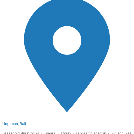
Ungasan, Bali
Leasehold duration is 30 years. 3 storey villa was finished in 2022 and was