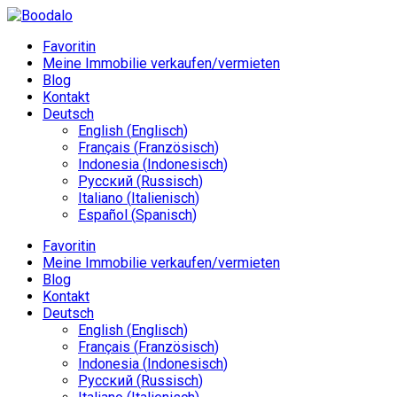
Favoritin
Meine Immobilie verkaufen/vermieten
Blog
Kontakt
Deutsch
English
(
Englisch
)
Français
(
Französisch
)
Indonesia
(
Indonesisch
)
Русский
(
Russisch
)
Italiano
(
Italienisch
)
Español
(
Spanisch
)
Favoritin
Meine Immobilie verkaufen/vermieten
Blog
Kontakt
Deutsch
English
(
Englisch
)
Français
(
Französisch
)
Indonesia
(
Indonesisch
)
Русский
(
Russisch
)